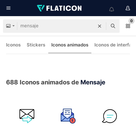
0
Iconos
Stickers
Iconos animados
Iconos de interfaz
688
Iconos animados de
Mensaje