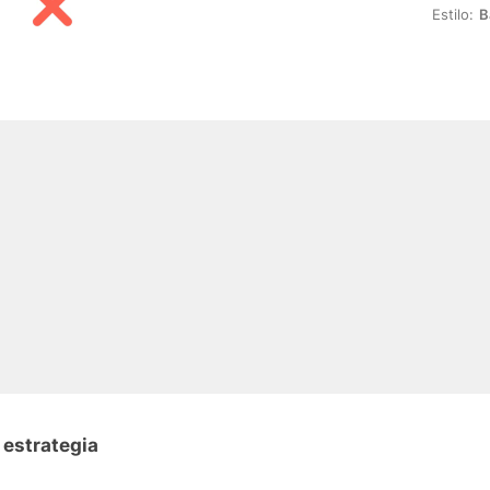
Estilo:
B
 estrategia