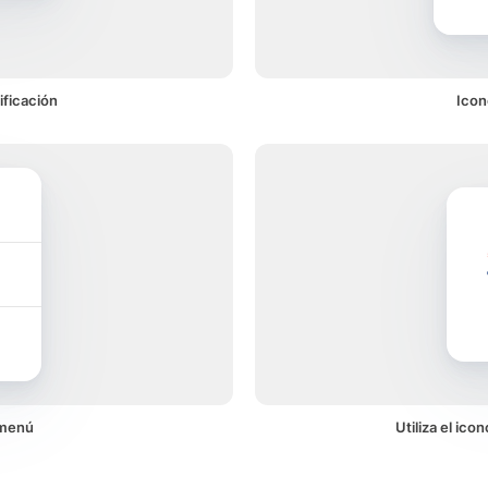
ificación
Icon
 menú
Utiliza el ic