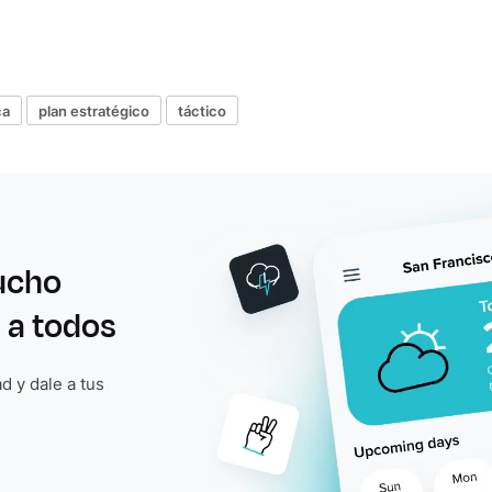
ca
plan estratégico
táctico
ucho
 a todos
d y dale a tus