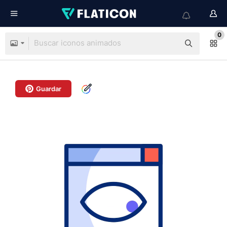
0
Guardar