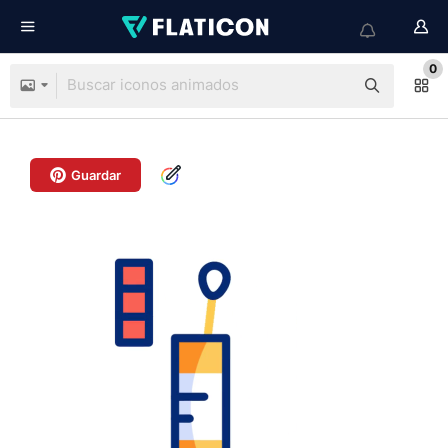
0
Guardar