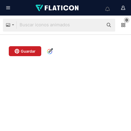
0
Guardar