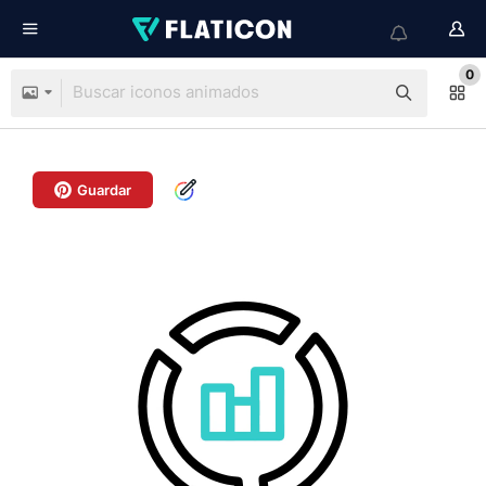
0
Guardar