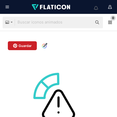
0
Guardar