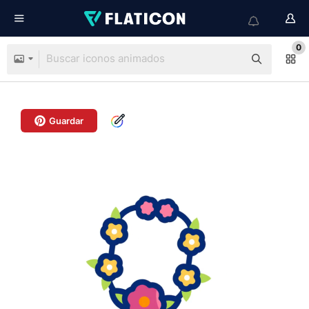
0
Guardar