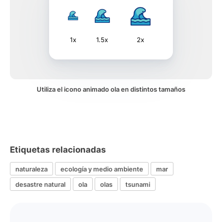
1x
1.5x
2x
Utiliza el icono animado ola en distintos tamaños
Etiquetas relacionadas
naturaleza
ecología y medio ambiente
mar
desastre natural
ola
olas
tsunami