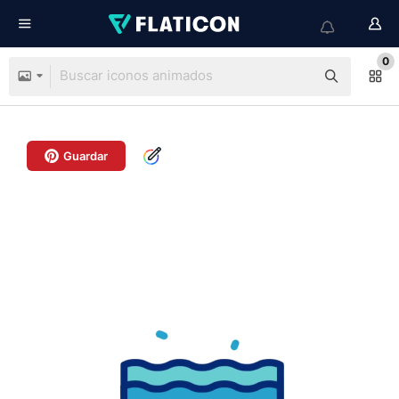
0
Guardar