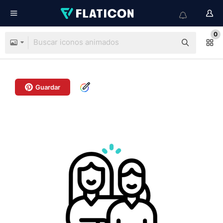
0
Guardar