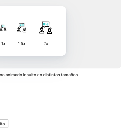
1x
1.5x
2x
cono animado insulto en distintos tamaños
lto