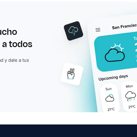
ucho
 a todos
d y dale a tus