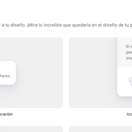
 a tu diseño. ¡Mira lo increíble que quedaría en el diseño de tu 
El 
pe
int
rfaces
icación
Ic