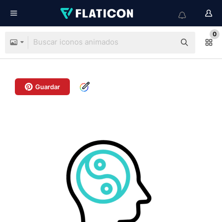
0
Guardar