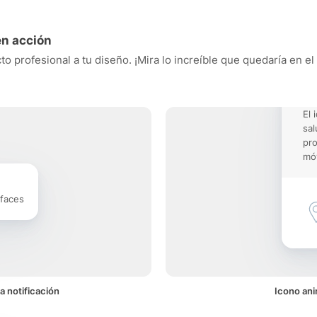
en acción
cto profesional a tu diseño. ¡Mira lo increíble que quedaría en e
El 
sal
pro
móv
rfaces
a notificación
Icono ani