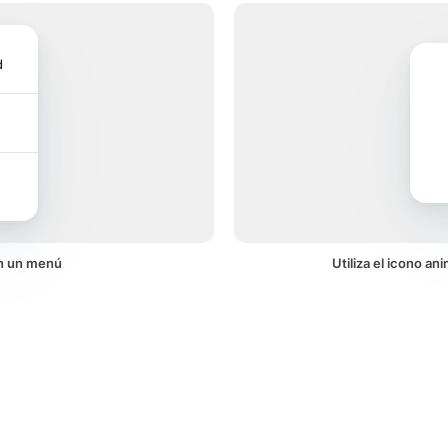
d
en un menú
Utiliza el icono an