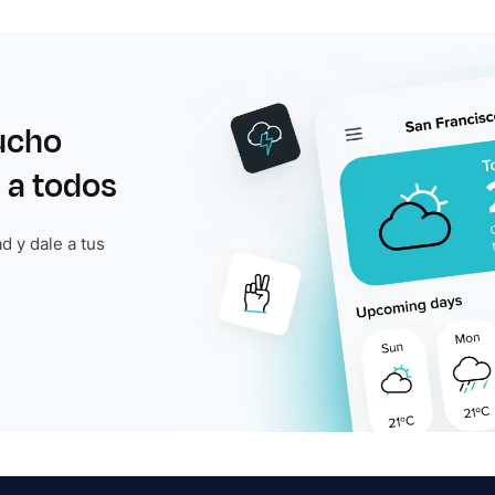
ucho
 a todos
d y dale a tus