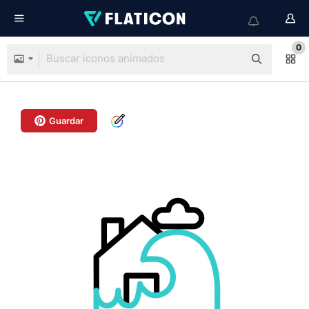
0
Guardar