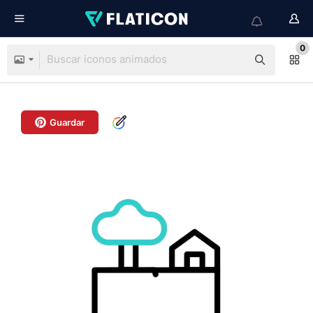
0
Guardar