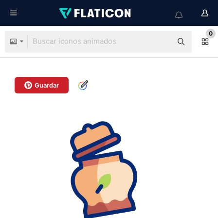
0
Guardar