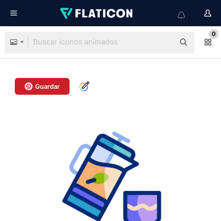
0
Guardar