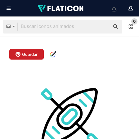
0
Guardar