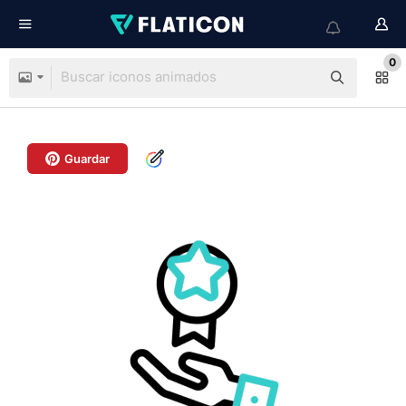
0
Guardar