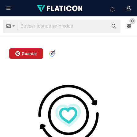
0
Guardar