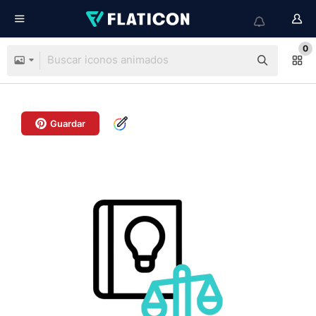
0
Guardar