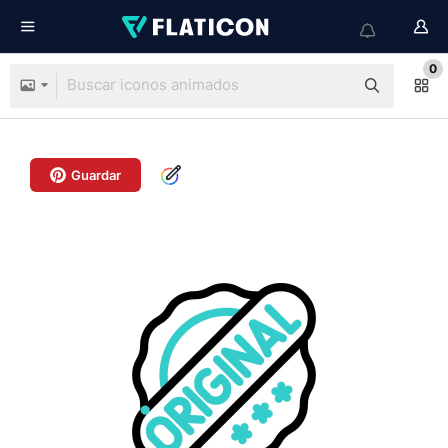
0
Guardar