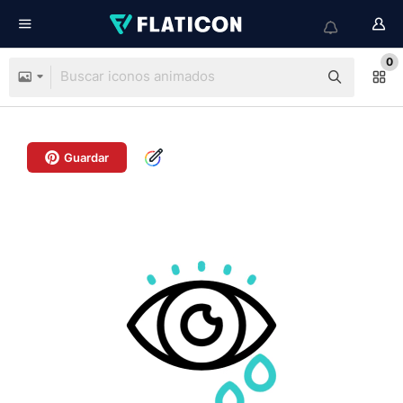
0
Guardar