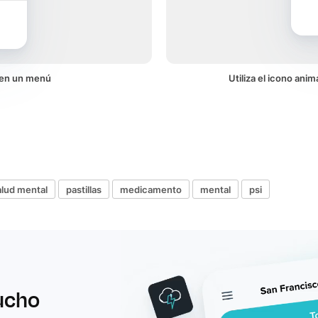
 en un menú
Utiliza el icono ani
alud mental
pastillas
medicamento
mental
psi
ucho