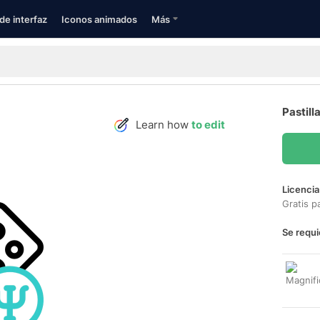
de interfaz
Iconos animados
Más
Pastill
Learn how
to edit
Licencia
Gratis p
Se requi