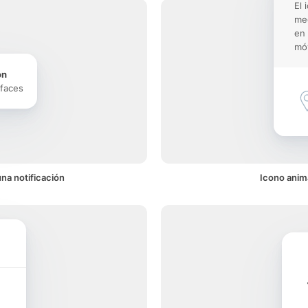
El 
med
en 
móv
ón
rfaces
na notificación
Icono anim