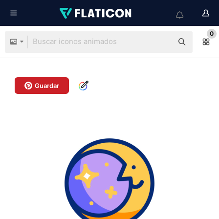
0
Guardar