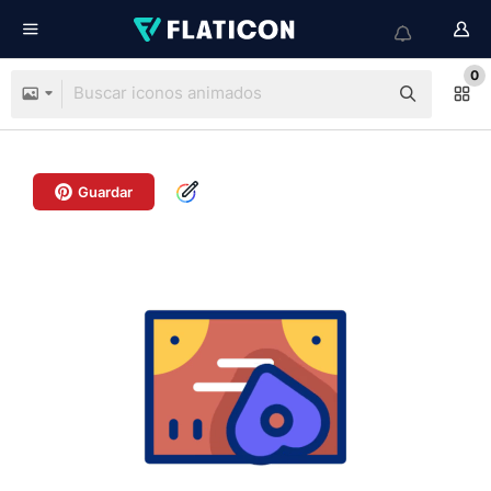
0
Guardar