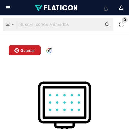
0
Guardar