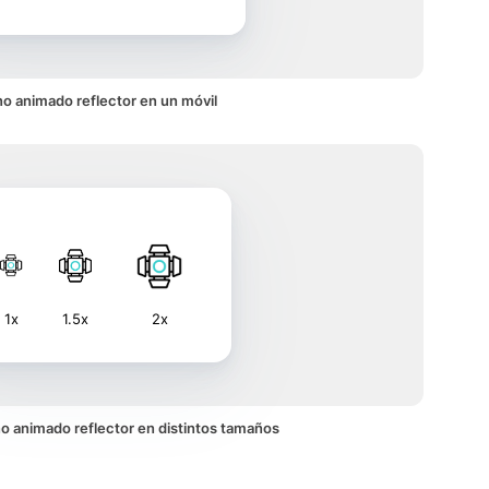
no animado reflector en un móvil
1x
1.5x
2x
ono animado reflector en distintos tamaños