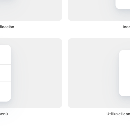
ficación
Ico
menú
Utiliza el ic