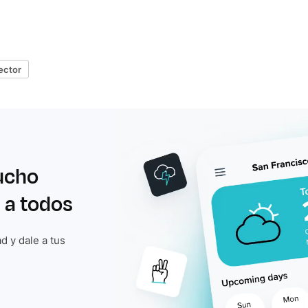
lector
ucho
 a todos
d y dale a tus