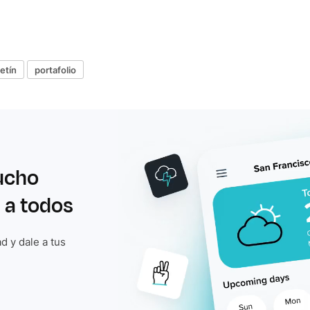
etín
portafolio
ucho
 a todos
d y dale a tus