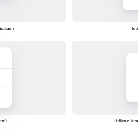
icación
Ico
menú
Utiliza el i