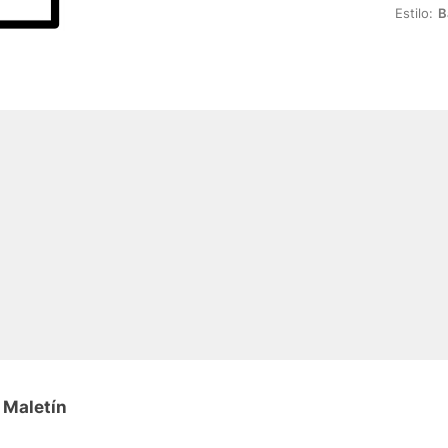
Estilo:
B
 Maletín