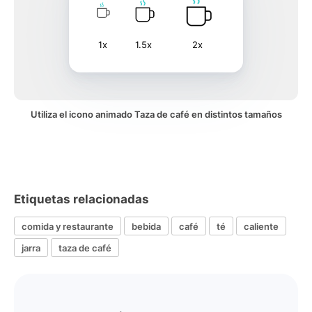
1x
1.5x
2x
Utiliza el icono animado Taza de café en distintos tamaños
Etiquetas relacionadas
comida y restaurante
bebida
café
té
caliente
jarra
taza de café