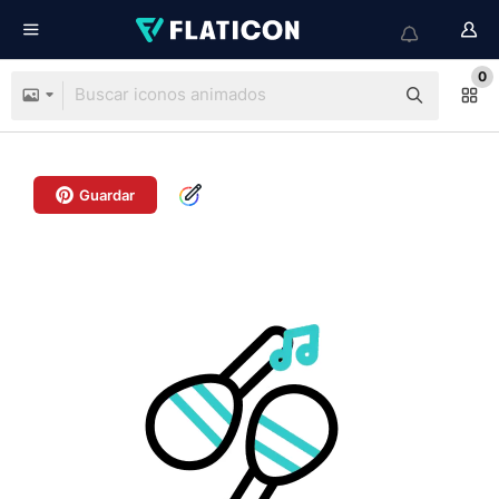
0
Guardar