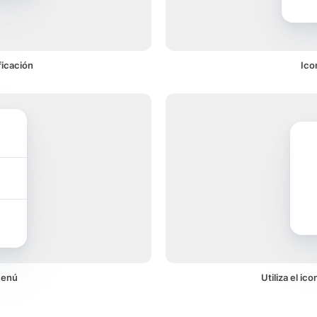
ficación
Ico
menú
Utiliza el i