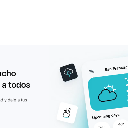
ucho
 a todos
d y dale a tus