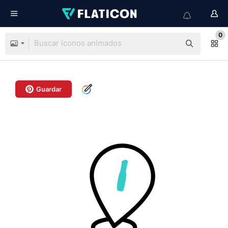
0
Guardar