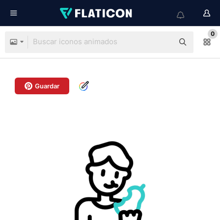
0
Guardar