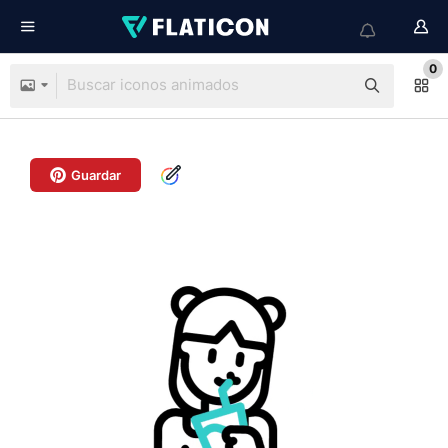
0
Guardar