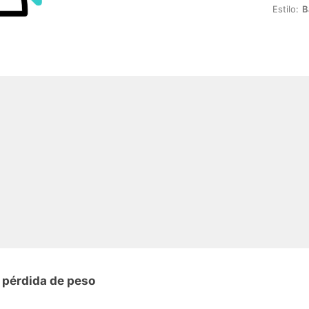
Estilo:
B
 pérdida de peso