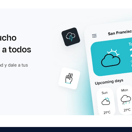
ucho
 a todos
d y dale a tus