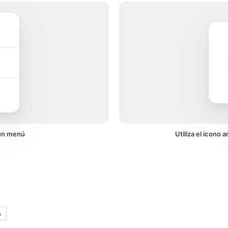
 un menú
Utiliza el icono
o