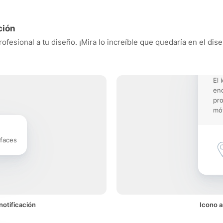
ción
fesional a tu diseño. ¡Mira lo increíble que quedaría en el dis
El 
enc
pro
móv
rfaces
notificación
Icono a