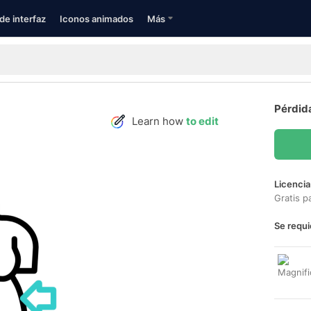
de interfaz
Iconos animados
Más
Pérdid
Learn how
to edit
Licencia
Gratis p
Se requi