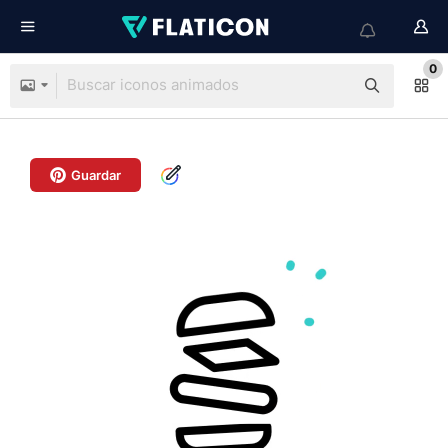
0
Guardar