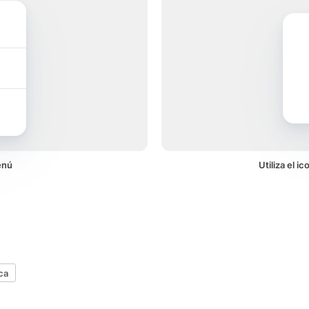
enú
Utiliza el 
ca