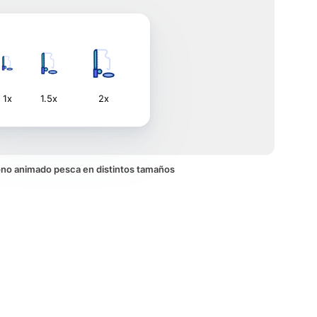
1x
1.5x
2x
icono animado pesca en distintos tamaños