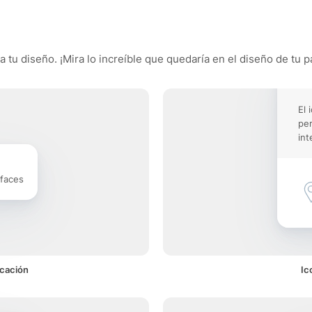
 tu diseño. ¡Mira lo increíble que quedaría en el diseño de tu p
El 
pe
int
rfaces
icación
Ic