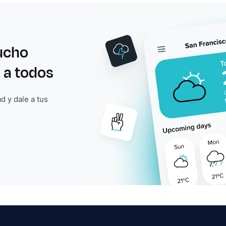
ucho
 a todos
d y dale a tus