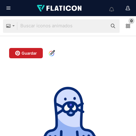
0
Guardar