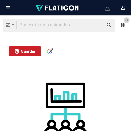
0
Guardar