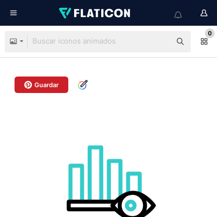
0
Guardar