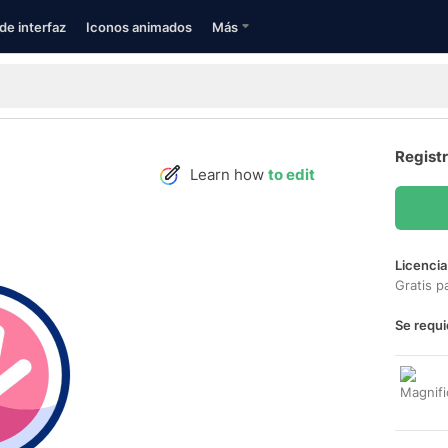
de interfaz
Iconos animados
Más
Regist
Learn how
to edit
Licencia
Gratis p
Se requi