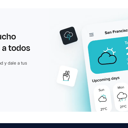
ucho
 a todos
d y dale a tus