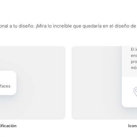
nal a tu diseño. ¡Mira lo increíble que quedaría en el diseño de
El 
enc
pro
móv
rfaces
ificación
Icon