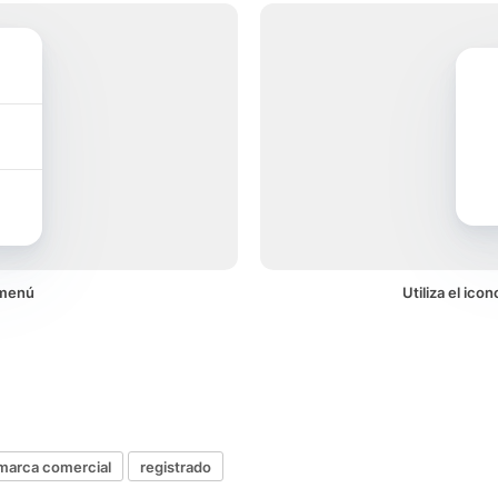
 menú
Utiliza el ic
marca comercial
registrado