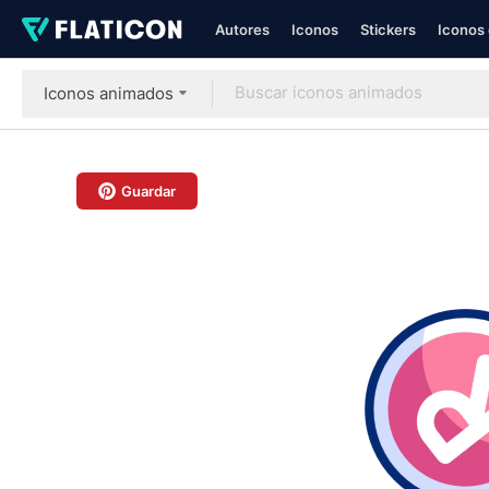
Autores
Iconos
Stickers
Iconos 
Iconos animados
Guardar