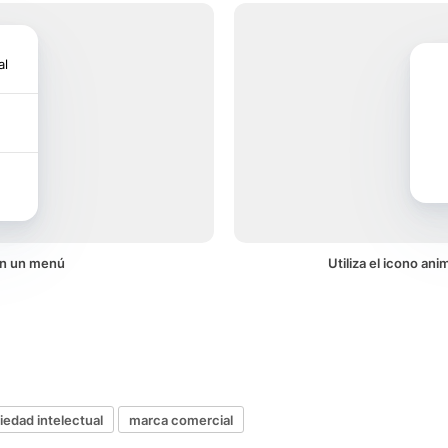
al
en un menú
Utiliza el icono an
iedad intelectual
marca comercial