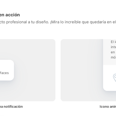
en acción
to profesional a tu diseño. ¡Mira lo increíble que quedaría en e
El 
int
en 
móv
rfaces
a notificación
Icono ani