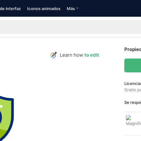
de interfaz
Iconos animados
Más
Propied
Learn how
to edit
Licencia
Gratis p
Se requi