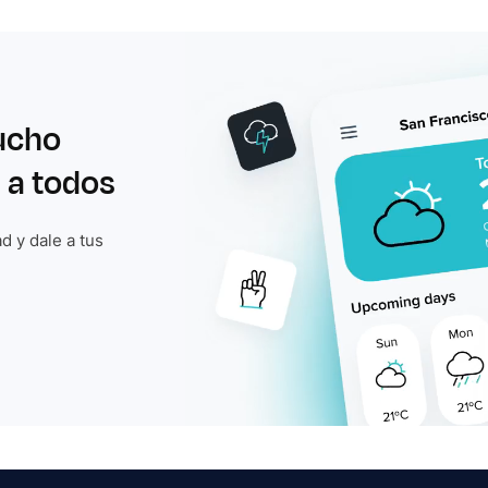
ucho
 a todos
d y dale a tus