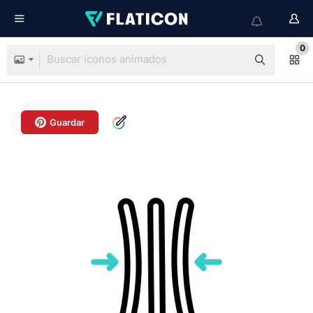
0
Guardar