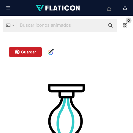
0
Guardar