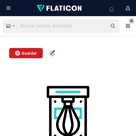
0
Guardar