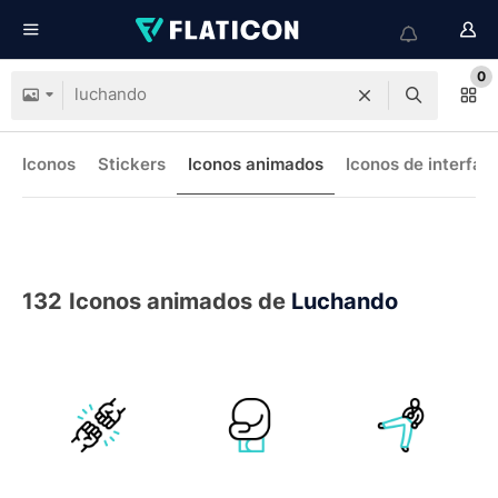
0
Iconos
Stickers
Iconos animados
Iconos de interfaz
132
Iconos animados de
Luchando