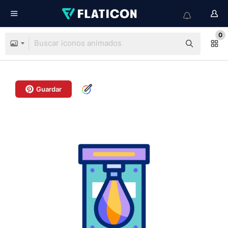
0
Guardar