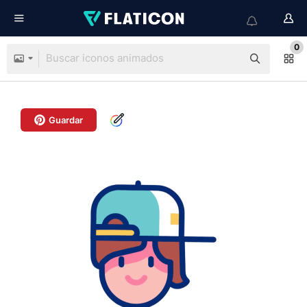
0
Guardar