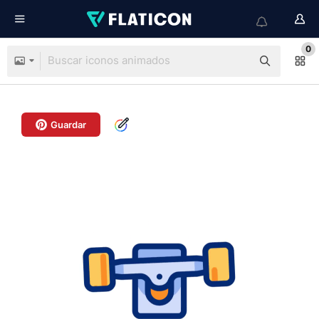
0
Guardar